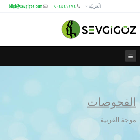
اَلْعَرَبِيَّة
٩٠٤٤٤١١٧٤
bilgi@sevgigoz.com
الفحوصات
موجة القرنية