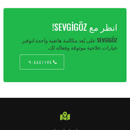
انظر مع SEVGİGÖZ!
SEVGİGÖZ على بُعد مكالمة هاتفية واحدة لتوفير
خيارات علاجية موثوقة وفعالة لك.
٩٠٤٤٤١١٧٤