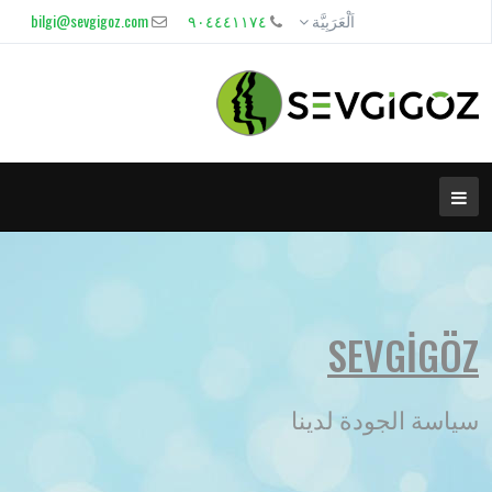
اَلْعَرَبِيَّة
٩٠٤٤٤١١٧٤
bilgi@sevgigoz.com
SEVGİGÖZ
سياسة الجودة لدينا