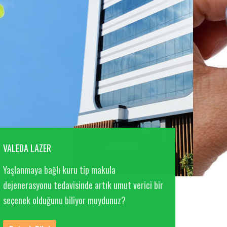
VALEDA LAZER
Yaşlanmaya bağlı kuru tip makula
dejenerasyonu tedavisinde artık umut verici bir
seçenek olduğunu biliyor muydunuz?