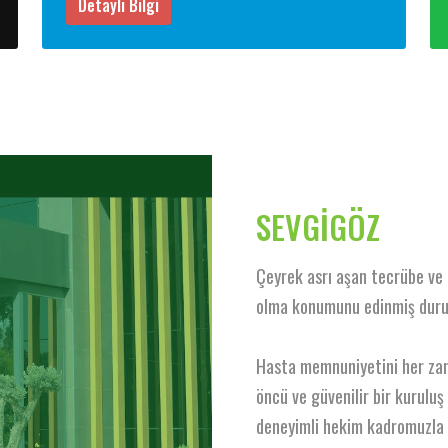
Detaylı Bilgi
SEVGİGÖZ
Çeyrek asrı aşan tecrübe ve 
olma konumunu edinmiş duru
Hasta memnuniyetini her zam
öncü ve güvenilir bir kurulu
deneyimli hekim kadromuzla v