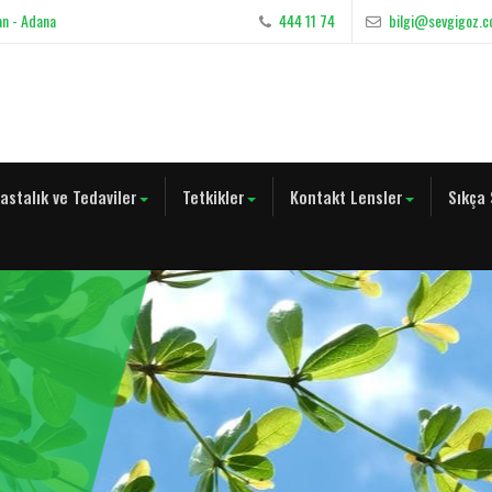
an - Adana
444 11 74
bilgi@sevgigoz.
astalık ve Tedaviler
Tetkikler
Kontakt Lensler
Sıkça 
im