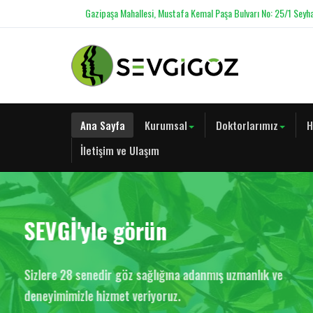
Gazipaşa Mahallesi, Mustafa Kemal Paşa Bulvarı No: 25/1 Seyh
Ana Sayfa
Kurumsal
Doktorlarımız
H
İletişim ve Ulaşım
Çocukların göz sağlığı biz
için çok değerli