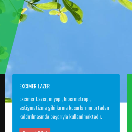
EXCIMER LAZER
Excimer Lazer, miyopi, hipermetropi,
astigmatizma gibi kırma kusurlarının ortadan
kaldırılmasında başarıyla kullanılmaktadır.