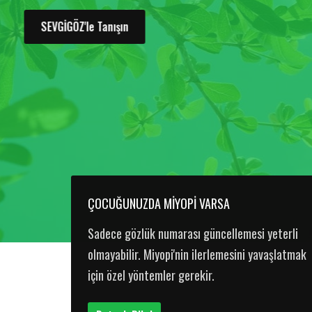
Çocukluk çağı miyopisinin tüm dünyada artan bir
sorun haline geldiğini biliyor muyduz?
ÇOCUĞUNUZDA MİYOPİ VARSA
Sadece gözlük numarası güncellemesi yeterli
olmayabilir. Miyopi'nin ilerlemesini yavaşlatmak
için özel yöntemler gerekir.