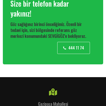
Size bir telefon kadar
yakınız!
Göz sağlığınız birinci önceliğimiz. Özenli bir
tedavi için, sizi bölgesinde referans göz
merkezi konumundaki SEVGİGÖZ'e bekliyoruz.
444 11 74
Gazipaşa Mahallesi