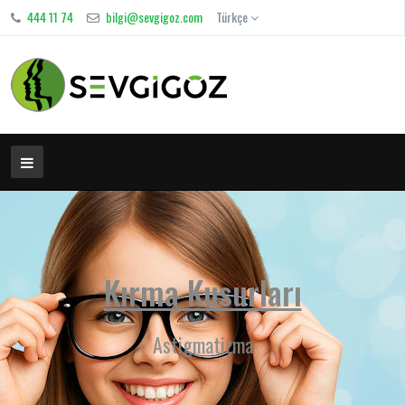
444 11 74
bilgi@sevgigoz.com
Türkçe
Kırma Kusurları
Astigmatizma