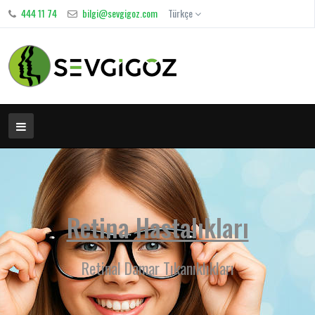
444 11 74
bilgi@sevgigoz.com
Türkçe
Retina Hastalıkları
Retinal Damar Tıkanıklıkları