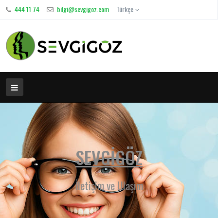
444 11 74
bilgi@sevgigoz.com
Türkçe
SEVGİGÖZ
İletişim ve Ulaşım