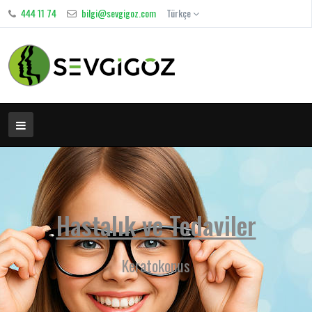
444 11 74
bilgi@sevgigoz.com
Türkçe
Hastalık ve Tedaviler
Keratokonus